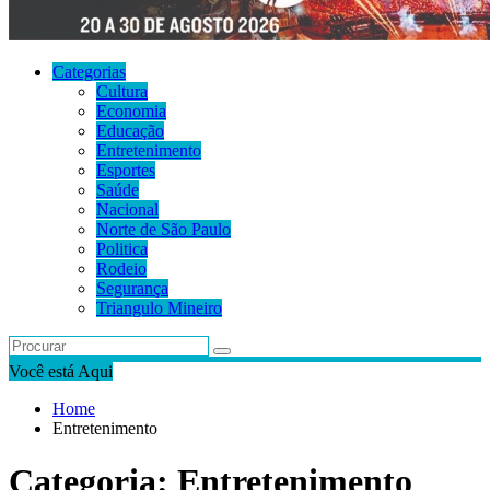
Categorias
Cultura
Economia
Educação
Entretenimento
Esportes
Saúde
Nacional
Norte de São Paulo
Politica
Rodeio
Segurança
Triangulo Mineiro
Você está Aqui
Home
Entretenimento
Categoria:
Entretenimento