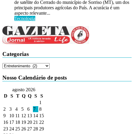
de satélite do Cerrado do município de Sorriso (MT), um dos
principais produtores agrícolas do País. A acurácia é um
aspecto relevante...
Tecnologia
Categorias
Categorias
Nosso Calendário de posts
agosto 2026
D
S
T
Q
Q
S
S
1
2
3
4
5
6
7
8
9
10
11
12
13
14
15
16
17
18
19
20
21
22
23
24
25
26
27
28
29