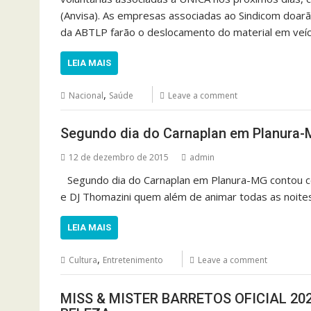
(Anvisa). As empresas associadas ao Sindicom doarã
da ABTLP farão o deslocamento do material em veíc
LEIA MAIS
,
Nacional
Saúde
Leave a comment
Segundo dia do Carnaplan em Planura
12 de dezembro de 2015
admin
Segundo dia do Carnaplan em Planura-MG contou c
e DJ Thomazini quem além de animar todas as noite
LEIA MAIS
,
Cultura
Entretenimento
Leave a comment
MISS & MISTER BARRETOS OFICIAL 2