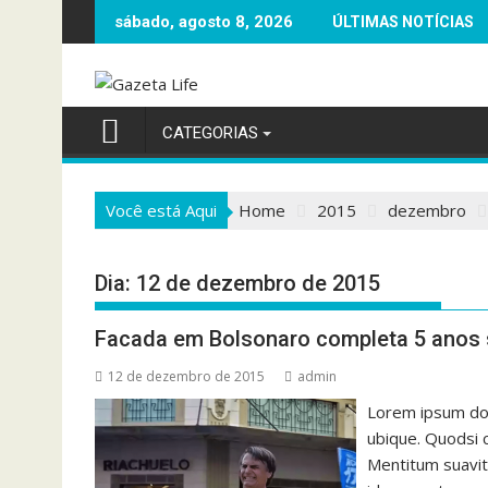
Skip
sábado, agosto 8, 2026
ÚLTIMAS NOTÍCIAS
to
content
CATEGORIAS
Você está Aqui
Home
2015
dezembro
Dia:
12 de dezembro de 2015
Facada em Bolsonaro completa 5 anos s
12 de dezembro de 2015
admin
Lorem ipsum dol
ubique. Quodsi 
Mentitum suavit