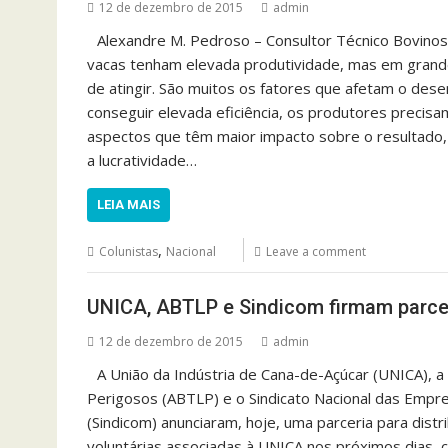
12 de dezembro de 2015
admin
Alexandre M. Pedroso – Consultor Técnico Bovinos 
vacas tenham elevada produtividade, mas em grande p
de atingir. São muitos os fatores que afetam o dese
conseguir elevada eficiência, os produtores precis
aspectos que têm maior impacto sobre o resultado, 
a lucratividade…
LEIA MAIS
,
Colunistas
Nacional
Leave a comment
UNICA, ABTLP e Sindicom firmam parceri
12 de dezembro de 2015
admin
A União da Indústria de Cana-de-Açúcar (UNICA), a
Perigosos (ABTLP) e o Sindicato Nacional das Empre
(Sindicom) anunciaram, hoje, uma parceria para distr
voluntárias associadas à UNICA nos próximos dias, co