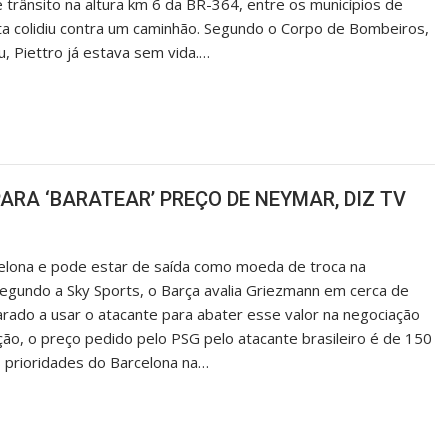
trânsito na altura km 6 da BR-364, entre os municípios de
ista colidiu contra um caminhão. Segundo o Corpo de Bombeiros,
 Piettro já estava sem vida.…
RA ‘BARATEAR’ PREÇO DE NEYMAR, DIZ TV
elona e pode estar de saída como moeda de troca na
gundo a Sky Sports, o Barça avalia Griezmann em cerca de
rado a usar o atacante para abater esse valor na negociação
ção, o preço pedido pelo PSG pelo atacante brasileiro é de 150
 prioridades do Barcelona na…