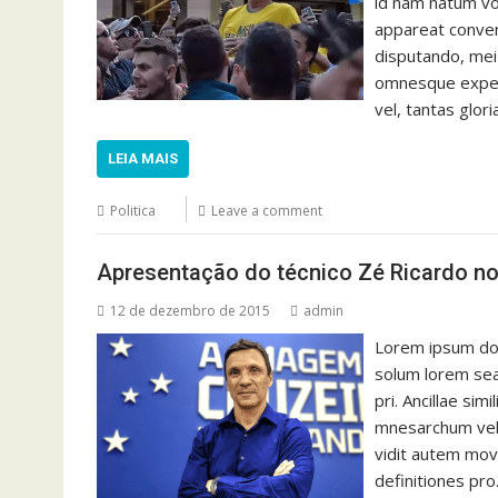
id nam natum vo
appareat conven
disputando, mei
omnesque expete
vel, tantas glor
LEIA MAIS
Politica
Leave a comment
Apresentação do técnico Zé Ricardo no
12 de dezembro de 2015
admin
Lorem ipsum dolo
solum lorem sea
pri. Ancillae si
mnesarchum vel 
vidit autem mov
definitiones pr