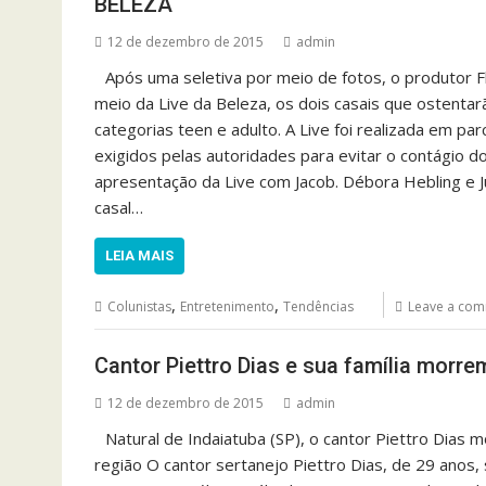
BELEZA
12 de dezembro de 2015
admin
Após uma seletiva por meio de fotos, o produtor Fl
meio da Live da Beleza, os dois casais que ostentarã
categorias teen e adulto. A Live foi realizada em p
exigidos pelas autoridades para evitar o contágio do 
apresentação da Live com Jacob. Débora Hebling e Jú
casal…
LEIA MAIS
,
,
Colunistas
Entretenimento
Tendências
Leave a co
Cantor Piettro Dias e sua família morr
12 de dezembro de 2015
admin
Natural de Indaiatuba (SP), o cantor Piettro Dias
região O cantor sertanejo Piettro Dias, de 29 anos, s