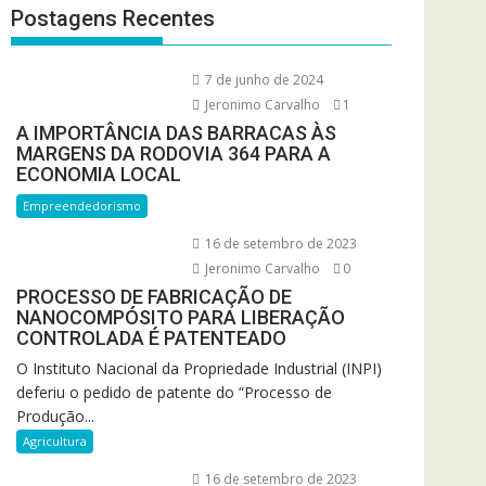
Postagens Recentes
7 de junho de 2024
Jeronimo Carvalho
1
A IMPORTÂNCIA DAS BARRACAS ÀS
MARGENS DA RODOVIA 364 PARA A
ECONOMIA LOCAL
Empreendedorismo
16 de setembro de 2023
Jeronimo Carvalho
0
PROCESSO DE FABRICAÇÃO DE
NANOCOMPÓSITO PARA LIBERAÇÃO
CONTROLADA É PATENTEADO
O Instituto Nacional da Propriedade Industrial (INPI)
deferiu o pedido de patente do “Processo de
Produção...
Agricultura
16 de setembro de 2023