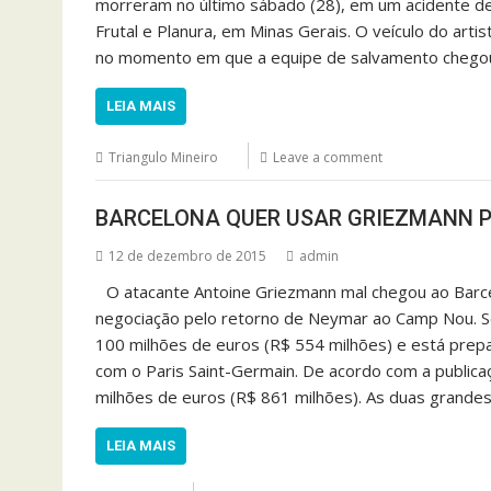
morreram no último sábado (28), em um acidente de 
Frutal e Planura, em Minas Gerais. O veículo do art
no momento em que a equipe de salvamento chegou,
LEIA MAIS
Triangulo Mineiro
Leave a comment
BARCELONA QUER USAR GRIEZMANN PA
12 de dezembro de 2015
admin
O atacante Antoine Griezmann mal chegou ao Barc
negociação pelo retorno de Neymar ao Camp Nou. Se
100 milhões de euros (R$ 554 milhões) e está prepa
com o Paris Saint-Germain. De acordo com a publica
milhões de euros (R$ 861 milhões). As duas grandes
LEIA MAIS