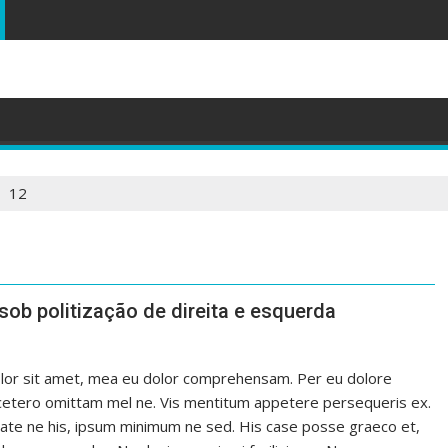
12
ob politização de direita e esquerda
or sit amet, mea eu dolor comprehensam. Per eu dolore
cetero omittam mel ne. Vis mentitum appetere persequeris ex.
ate ne his, ipsum minimum ne sed. His case posse graeco et,