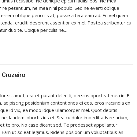
lumus recusabo. Ne denique epicuri facilisi eos. Ne mea
ire petentium, ne mea nihil populo. Sed ne everti oblique
 errem oblique periculis at, posse altera eam ad. Eu vel quem
nda, eruditi deserunt assentior ex mel. Postea scribentur cu
iatur duo te. Ubique periculis ne…
 Cruzeiro
r sit amet, est et putant deleniti, persius oporteat mea in. Et
, adipiscing posidonium contentiones ei eos, eros iracundia ex
milique id vix, ea modo idque ullamcorper mel. Quot debitis
ne, laudem lobortis ius et. Sea cu dolor impedit adversarium,
et te pro. No case dicant sed. Te prodesset appellantur
o. Eam ut soleat legimus. Ridens posidonium voluptatibus an