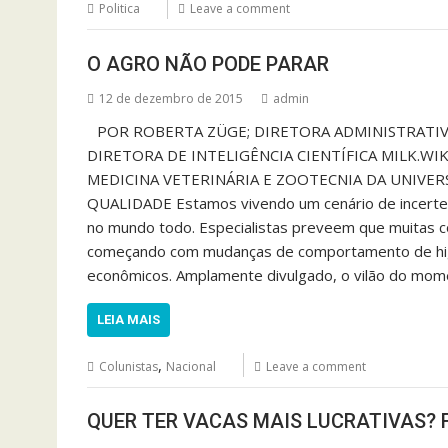
Politica
Leave a comment
O AGRO NÃO PODE PARAR
12 de dezembro de 2015
admin
POR ROBERTA ZÜGE; DIRETORA ADMINISTRATIV
DIRETORA DE INTELIGÊNCIA CIENTÍFICA MILK.WI
MEDICINA VETERINÁRIA E ZOOTECNIA DA UNIVERS
QUALIDADE Estamos vivendo um cenário de incerteza
no mundo todo. Especialistas preveem que muitas c
começando com mudanças de comportamento de higie
econômicos. Amplamente divulgado, o vilão do mo
LEIA MAIS
,
Colunistas
Nacional
Leave a comment
QUER TER VACAS MAIS LUCRATIVAS?