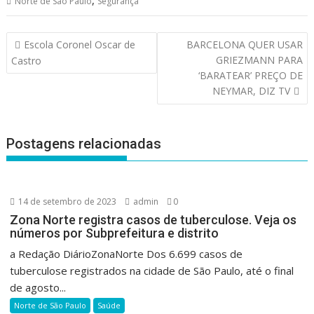
,
Norte de São Paulo
Segurança
Navegação
Escola Coronel Oscar de
BARCELONA QUER USAR
de
GRIEZMANN PARA
Castro
Post
‘BARATEAR’ PREÇO DE
NEYMAR, DIZ TV
Postagens relacionadas
14 de setembro de 2023
admin
0
Zona Norte registra casos de tuberculose. Veja os
números por Subprefeitura e distrito
a Redação DiárioZonaNorte Dos 6.699 casos de
tuberculose registrados na cidade de São Paulo, até o final
de agosto...
Norte de São Paulo
Saúde