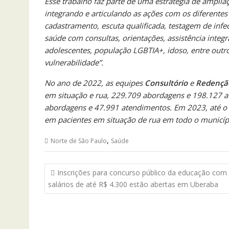
Esse trabalho faz parte de uma estratégia de ampli
integrando e articulando as ações com os diferent
cadastramento, escuta qualificada, testagem de inf
saúde com consultas, orientações, assistência integr
adolescentes, população LGBTIA+, idoso, entre outr
vulnerabilidade”.
No ano de 2022, as equipes
Consultório
e
Redençã
em situação e rua, 229.709 abordagens e 198.127 a
abordagens e 47.991 atendimentos.
Em 2023, até o 
em pacientes em situação de rua em todo o municíp
,
Norte de São Paulo
Saúde
Navegação
Inscrições para concurso público da educação com
de
salários de até R$ 4.300 estão abertas em Uberaba
Post