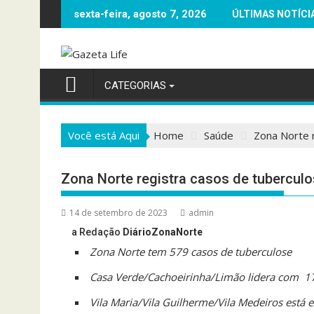
Skip
 BARRACAS ÀS MARGENS DA RODOVIA 364 PARA A ECONOMIA LO
PROCESSO DE FABRICAÇÃO DE NA
sexta-feira, agosto 7, 2026
ÚLTIMAS NOTÍCI
to
content
CATEGORIAS
Você está Aqui
Home
Saúde
Zona Norte r
Zona Norte registra casos de tuberculos
14 de setembro de 2023
admin
a Redação
DiárioZonaNorte
Zona Norte tem 579 casos de tuberculose
Casa Verde/Cachoeirinha/Limão lidera com 1
Vila Maria/Vila Guilherme/Vila Medeiros está