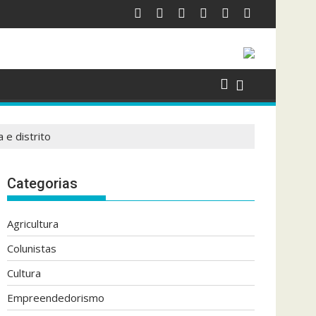
 DE FÊMEAS BOVINAS DE CORTE
INTELIGÊNCIA ARTIFICIAL TORNA MAIS PRECISO O MAPEAMENTO 
Zona Norte regi
 e distrito
Categorias
Agricultura
Colunistas
Cultura
Empreendedorismo