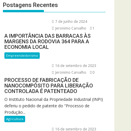
Postagens Recentes
7 de junho de 2024
Jeronimo Carvalho
1
A IMPORTÂNCIA DAS BARRACAS ÀS
MARGENS DA RODOVIA 364 PARA A
ECONOMIA LOCAL
Empreendedorismo
16 de setembro de 2023
Jeronimo Carvalho
0
PROCESSO DE FABRICAÇÃO DE
NANOCOMPÓSITO PARA LIBERAÇÃO
CONTROLADA É PATENTEADO
O Instituto Nacional da Propriedade Industrial (INPI)
deferiu o pedido de patente do “Processo de
Produção...
Agricultura
16 de setembro de 2023