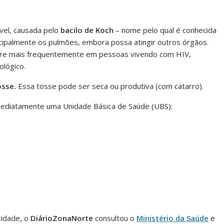
ível, causada pelo
bacilo de Koch
– nome pelo qual é conhecida
ncipalmente os pulmões, embora possa atingir outros órgãos.
rre mais frequentemente em pessoas vivendo com HIV,
lógico.
osse.
Essa tosse pode ser seca ou produtiva (com catarro).
mediatamente uma Unidade Básica de Saúde (UBS):
cidade, o
DiárioZonaNorte
consultou o
Ministério da Saúde
e