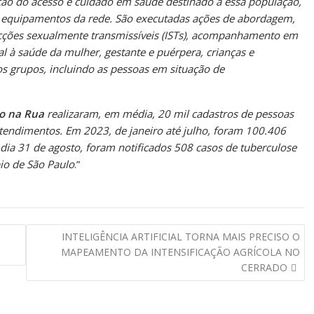
ação do acesso e cuidado em saúde destinado a essa população,
es equipamentos da rede. São executadas ações de abordagem,
ecções sexualmente transmissíveis (ISTs), acompanhamento em
al à saúde da mulher, gestante e puérpera, crianças e
os grupos, incluindo as pessoas em situação de
o na Rua
realizaram, em média, 20 mil cadastros de pessoas
tendimentos. Em 2023, de janeiro até julho, foram 100.406
dia 31 de agosto, foram notificados 508 casos de tuberculose
io de São Paulo
.”
INTELIGÊNCIA ARTIFICIAL TORNA MAIS PRECISO O
MAPEAMENTO DA INTENSIFICAÇÃO AGRÍCOLA NO
CERRADO