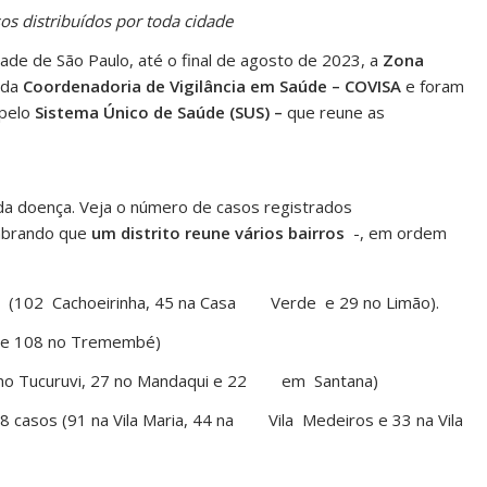
os distribuídos por toda cidade
ade de São Paulo, até o final de agosto de 2023, a
Zona
 da
Coordenadoria de Vigilância em Saúde – COVISA
e foram
pelo
Sistema Único de Saúde (SUS) –
que reune as
o da doença. Veja o número de casos registrados
brando que
um distrito reune vários bairros
-, em ordem
 (102 Cachoeirinha, 45 na Casa Verde e 29 no Limão).
ã e 108 no Tremembé)
 no Tucuruvi, 27 no Mandaqui e 22 em Santana)
8 casos (91 na Vila Maria, 44 na Vila Medeiros e 33 na Vila