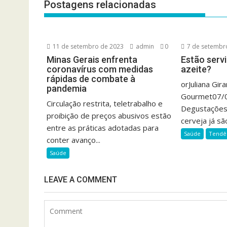
Postagens relacionadas
11 de setembro de 2023
admin
0
7 de setembr
Minas Gerais enfrenta
Estão serv
coronavírus com medidas
azeite?
rápidas de combate à
orJuliana Gir
pandemia
Gourmet07/0
Circulação restrita, teletrabalho e
Degustações 
proibição de preços abusivos estão
cerveja já são
entre as práticas adotadas para
Saúde
Tendê
conter avanço...
Saúde
LEAVE A COMMENT