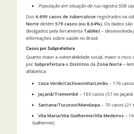
População em situação de rua registra 508 cas
Dos
6.699 casos de tuberculose
registrados na cid
Norte
detém
579 casos (ou 8,64%).
Os dados são
divulgados pela ferramenta
TabNet
– desenvolvida 
informações sobre saúde no Brasil.
Casos por Subprefeitura
Quanto maior a vulnerabilidade social, maior o risc
por
Subprefeitura
e
Distritos
da
Zona Norte –
lem
alfabética:
Casa Verde/Cachoeirinha/Limão
– 176 casos
Jaçanã/Tremembé
– 165 casos (57 no Jaçan
Santana/Tucuruvi/Mandaqui
– 70 casos (21
Vila Maria/Vila Guilherme/Vila Medeiros
– 16
Guilherme)