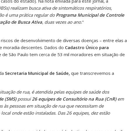
asos do estado). Na nota enviada para este jornal, a
Ss) realizam busca ativa de sintomáticos respiratórios,
ção é uma prática regular do
Programa Municipal de Controle
ação de Busca Ativa
, duas vezes ao ano.
“
 riscos de desenvolvimento de diversas doenças – entre elas a
o e moradia descentes. Dados do
Cadastro Único para
e de São Paulo tem cerca de 53 mil moradores em situação de
 da
Secretaria Municipal de Saúde,
que transcrevemos a
situação de rua, é atendida pelas equipes de saúde dos
de (SMS)
possui
26 equipes de Consultório na Rua (CnR)
em
ns às pessoas em situação de rua que necessitam de
cal onde estão instaladas. Das 26 equipes, dez estão