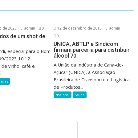
o de 2023
admin
0
12 de dezembro de 2015
admin
idos de um shot de
0
UNICA, ABTLP e Sindicom
firmam parceria para distribuir
ardi, especial para o Bom
álcool 70
9/2023 10:12
A União da Indústria de Cana-de-
de vinho, café e
Açúcar (UNICA), a Associação
...
Brasileira de Transporte e Logística
ncias
de Produtos...
Nacional
Saúde