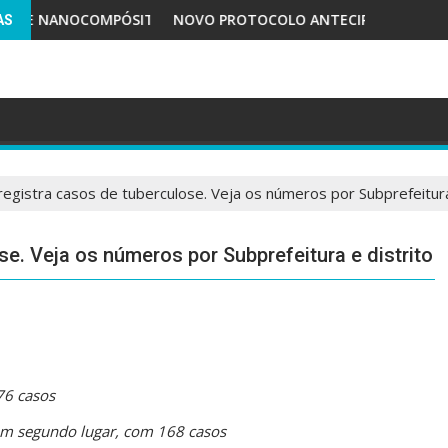
CAL
NOCOMPÓSITO PARA LIBERAÇÃO CONTROLADA É PATENTEADO
NOVO PROTOCOLO ANTECIPA CICLO REPRODUTIVO
AS
egistra casos de tuberculose. Veja os números por Subprefeitura
e. Veja os números por Subprefeitura e distrito
76 casos
 em segundo lugar, com 168 casos