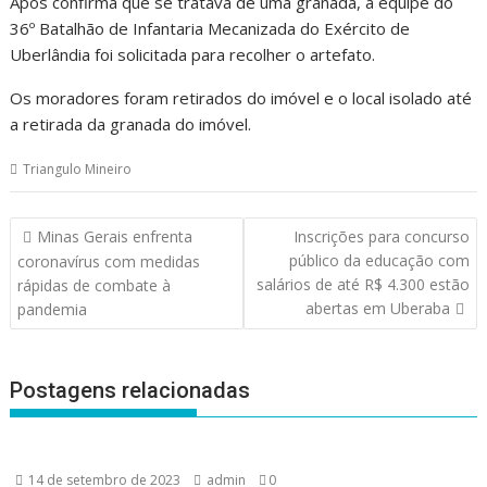
Após confirma que se tratava de uma granada, a equipe do
36º Batalhão de Infantaria Mecanizada do Exército de
Uberlândia foi solicitada para recolher o artefato.
Os moradores foram retirados do imóvel e o local isolado até
a retirada da granada do imóvel.
Triangulo Mineiro
Navegação
Minas Gerais enfrenta
Inscrições para concurso
de
público da educação com
coronavírus com medidas
Post
salários de até R$ 4.300 estão
rápidas de combate à
abertas em Uberaba
pandemia
Postagens relacionadas
14 de setembro de 2023
admin
0